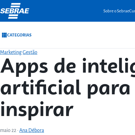
Ir para o conteúdo
Sobre o Sebrae
Cur
CATEGORIAS
Marketing
Gestão
Apps de inteli
artificial para
inspirar
maio 22
·
Ana Débora