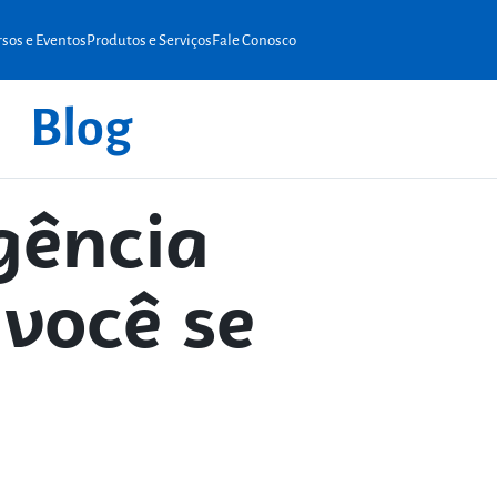
sos e Eventos
Produtos e Serviços
Fale Conosco
Blog
gência
 você se