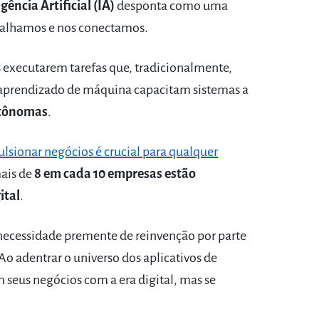
igência Artificial (IA)
desponta como uma
balhamos e nos conectamos.
s executarem tarefas que, tradicionalmente,
aprendizado de máquina capacitam sistemas a
utônomas
.
sionar negócios é crucial para qualquer
ais de
8 em cada 10 empresas estão
ital
.
 necessidade premente de reinvenção por parte
o adentrar o universo dos aplicativos de
 seus negócios com a era digital, mas se