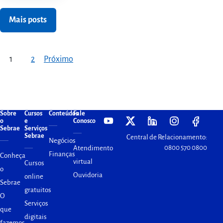
Mais posts
Paginação de posts
1
2
Próximo
Sobre
Cursos
Conteúdos
Fale
o
e
Conosco
Sebrae
Serviços
Sebrae
Central de Relacionamento:
Negócios
0800 570 0800
Atendimento
Finanças
Conheça
virtual
Cursos
o
Ouvidoria
online
Sebrae
gratuitos
O
Serviços
que
digitais
fazemos