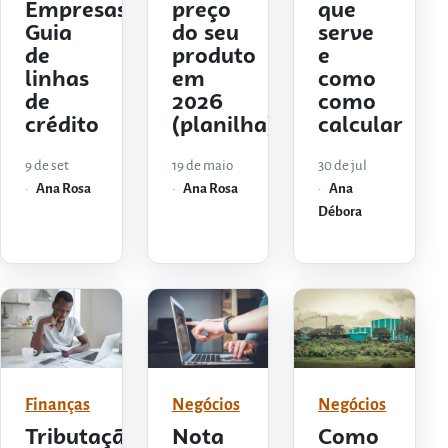
Empresas:
preço
que
Guia
do seu
serve
de
produto
e
linhas
em
como
de
2026
como
crédito
(planilha)
calcular
9 de set
19 de maio
30 de jul
Ana Rosa
Ana Rosa
Ana
Débora
Finanças
Negócios
Negócios
Tributação
Nota
Como