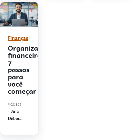
Finanças
Organização
financeira:
7
passos
para
você
começar
5 de set
Ana
Débora