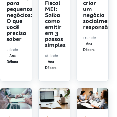
para
Fiscal
criar
pequenos
MEI:
um
negócios:
Saiba
negócio
O que
como
socialmente
você
emitir
responsável
precisa
em 3
13 de abr
saber
passos
Ana
simples
5 de abr
Débora
Ana
18 de abr
Débora
Ana
Débora