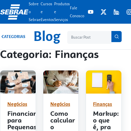
Sobre
Cursos
Produtos
Ir para o conteúdo
Fale
o
e
e
Conosco
Sebrae
Eventos
Serviços
Blog
Pesq
CATEGORIAS
Categoria:
Finanças
Negócios
Negócios
Finanças
Financiamento
Como
Markup:
para
calcular
o que
Pequenas
o
é, pra