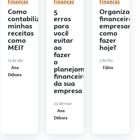
Finanças
Finanças
Finanças
Como
5
Organizaçã
contabilizar
erros
financeira
minhas
para
empresarial
receitas
você
como
como
evitar
fazer
MEI?
ao
hoje?
fazer
13 de abr
7 de fev
o
Ana
Fábio
planejamento
Débora
financeiro
da sua
empresa
20 de mar
Ana
Débora