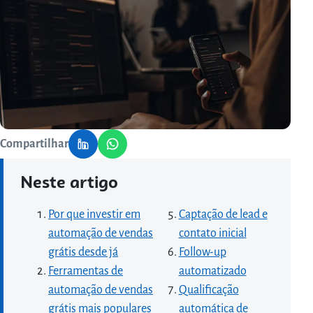
Compartilhar
Neste artigo
Por que investir em
Captação de lead e
automação de vendas
contato inicial
grátis desde já
Follow-up
Ferramentas de
automatizado
automação de vendas
Qualificação
grátis mais populares
automática de