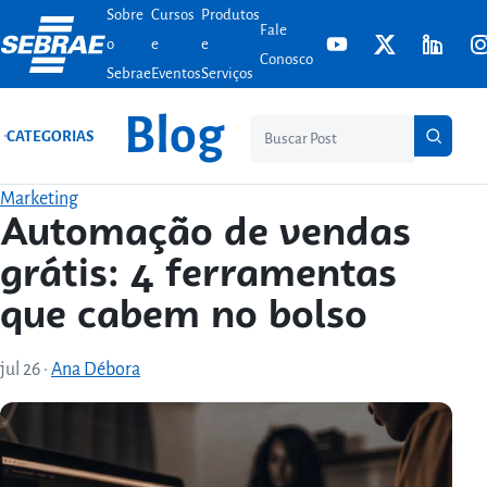
Sobre
Cursos
Produtos
Ir para o conteúdo
Fale
o
e
e
Conosco
Sebrae
Eventos
Serviços
Blog
Pesq
CATEGORIAS
Marketing
Automação de vendas
grátis: 4 ferramentas
que cabem no bolso
jul 26
·
Ana Débora