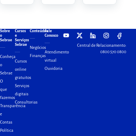
Sobre
Cursos
Conteúdos
Fale
o
e
Conosco
Sebrae
Serviços
Sebrae
Central de Relacionamento:
Negócios
0800 570 0800
Atendimento
Finanças
Conheça
virtual
Cursos
o
Ouvidoria
online
Sebrae
gratuitos
O
Serviços
que
digitais
fazemos
Consultorias
Transparência
e
Contas
Política