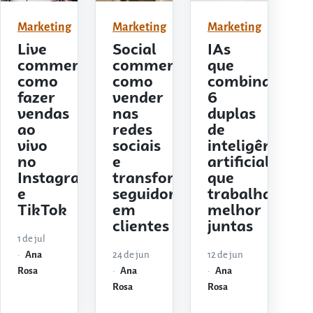
Marketing
Marketing
Marketing
Live
Social
IAs
commerce:
commerce:
que
como
como
combinam:
fazer
vender
6
vendas
nas
duplas
ao
redes
de
vivo
sociais
inteligência
no
e
artificial
Instagram
transformar
que
e
seguidores
trabalham
TikTok
em
melhor
clientes
juntas
1 de jul
Ana
24 de jun
12 de jun
Rosa
Ana
Ana
Rosa
Rosa