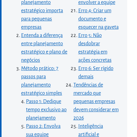
planejamento
envolver a equipe
estratégico importa
Erro 4: Criar um
para pequenas
documento e
empresas
esquecer na gaveta
Entenda a diferença
Erro 5: Não
entre planejamento
desdobrar
estratégico e plano de
estratégia em
negócios
ações concretas
Método prático: 7
Erro 6: Ser rígido
passos para
demais
planejamento
Tendências de
estratégico simples
mercado que
Passo 1: Dedique
pequenas empresas
tempo exclusivo ao
devem considerar em
planejamento
2026
Passo 2: Envolva
Inteligência
sua equipe
artificial e