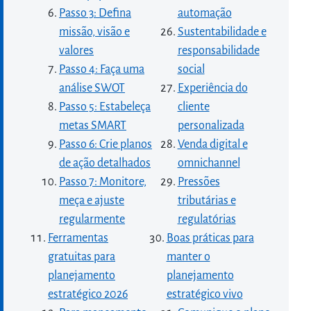
Passo 3: Defina
automação
missão, visão e
Sustentabilidade e
valores
responsabilidade
Passo 4: Faça uma
social
análise SWOT
Experiência do
Passo 5: Estabeleça
cliente
metas SMART
personalizada
Passo 6: Crie planos
Venda digital e
de ação detalhados
omnichannel
Passo 7: Monitore,
Pressões
meça e ajuste
tributárias e
regularmente
regulatórias
Ferramentas
Boas práticas para
gratuitas para
manter o
planejamento
planejamento
estratégico 2026
estratégico vivo