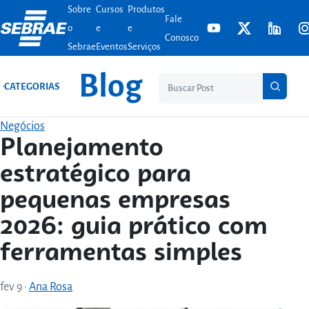
Sobre
Cursos
Produtos
Ir para o conteúdo
Fale
o
e
e
Conosco
Sebrae
Eventos
Serviços
Blog
Pesq
CATEGORIAS
Negócios
Planejamento
estratégico para
pequenas empresas
2026: guia prático com
ferramentas simples
fev 9
·
Ana Rosa