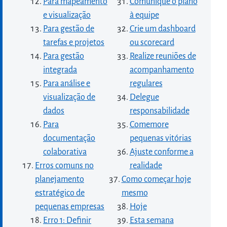
Para mapeamento
Comunique o plano
e visualização
à equipe
Para gestão de
Crie um dashboard
tarefas e projetos
ou scorecard
Para gestão
Realize reuniões de
integrada
acompanhamento
Para análise e
regulares
visualização de
Delegue
dados
responsabilidade
Para
Comemore
documentação
pequenas vitórias
colaborativa
Ajuste conforme a
Erros comuns no
realidade
planejamento
Como começar hoje
estratégico de
mesmo
pequenas empresas
Hoje
Erro 1: Definir
Esta semana