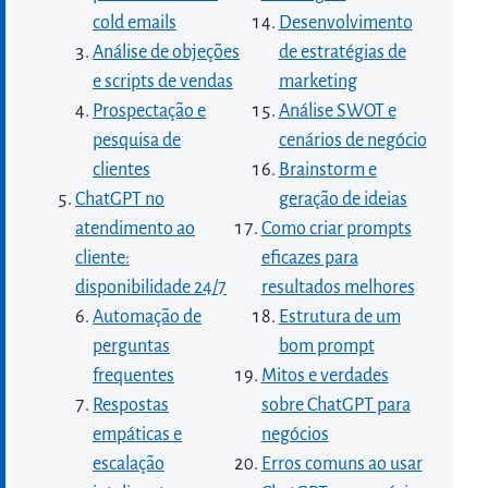
cold emails
Desenvolvimento
Análise de objeções
de estratégias de
e scripts de vendas
marketing
Prospectação e
Análise SWOT e
pesquisa de
cenários de negócio
clientes
Brainstorm e
ChatGPT no
geração de ideias
atendimento ao
Como criar prompts
cliente:
eficazes para
disponibilidade 24/7
resultados melhores
Automação de
Estrutura de um
perguntas
bom prompt
frequentes
Mitos e verdades
Respostas
sobre ChatGPT para
empáticas e
negócios
escalação
Erros comuns ao usar