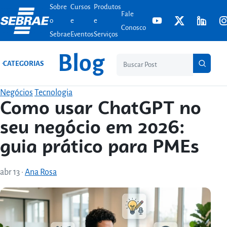
Sobre
Cursos
Produtos
Ir para o conteúdo
Fale
o
e
e
Conosco
Sebrae
Eventos
Serviços
Blog
Pesq
CATEGORIAS
Negócios
Tecnologia
Como usar ChatGPT no
seu negócio em 2026:
guia prático para PMEs
abr 13
·
Ana Rosa