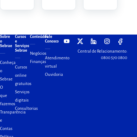
Sobre
Cursos
Conteúdos
Fale
o
e
Conosco
Sebrae
Serviços
Sebrae
Central de Relacionamento:
Negócios
0800 570 0800
Atendimento
Finanças
Conheça
virtual
Cursos
o
Ouvidoria
online
Sebrae
gratuitos
O
Serviços
que
digitais
fazemos
Consultorias
Transparência
e
Contas
Política