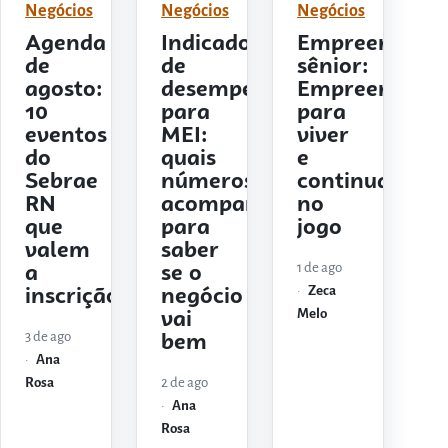
Negócios
Negócios
Negócios
Agenda
Indicadores
Empreendedo
de
de
sênior:
agosto:
desempenho
Empreender
10
para
para
eventos
MEI:
viver
do
quais
e
Sebrae
números
continuar
RN
acompanhar
no
que
para
jogo
valem
saber
1 de ago
a
se o
Zeca
inscrição
negócio
Melo
vai
3 de ago
bem
Ana
Rosa
2 de ago
Ana
Rosa