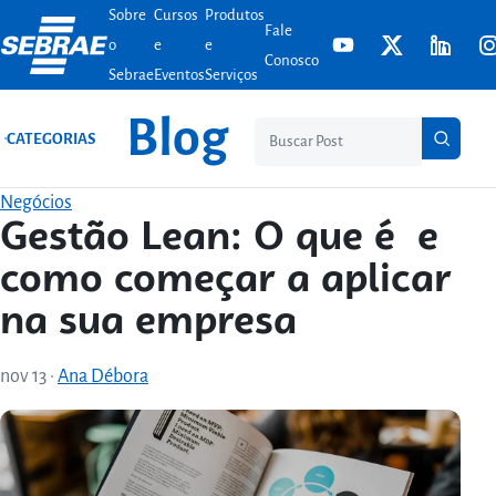
Sobre
Cursos
Produtos
Ir para o conteúdo
Fale
o
e
e
Conosco
Sebrae
Eventos
Serviços
Blog
Pesq
CATEGORIAS
Negócios
Gestão Lean: O que é e
como começar a aplicar
na sua empresa
nov 13
·
Ana Débora