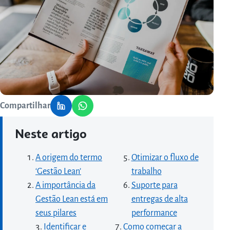
Compartilhar
Neste artigo
A origem do termo
Otimizar o fluxo de
‘Gestão Lean’
trabalho
A importância da
Suporte para
Gestão Lean está em
entregas de alta
seus pilares
performance
Identificar e
Como começar a