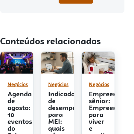
Conteúdos relacionados
Negócios
Negócios
Negócios
Agenda
Indicadores
Empreendedo
de
de
sênior:
agosto:
desempenho
Empreender
10
para
para
eventos
MEI:
viver
do
quais
e