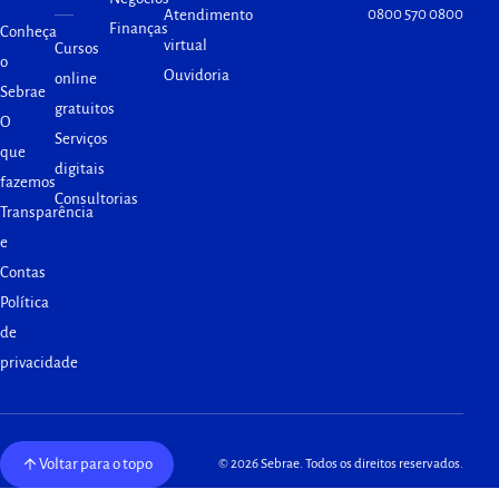
0800 570 0800
Atendimento
Finanças
Conheça
virtual
Cursos
o
Ouvidoria
online
Sebrae
gratuitos
O
Serviços
que
digitais
fazemos
Consultorias
Transparência
e
Contas
Política
de
privacidade
Voltar para o topo
© 2026 Sebrae. Todos os direitos reservados.