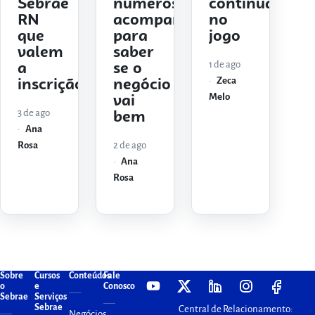
Sebrae
números
continuar
RN
acompanhar
no
que
para
jogo
valem
saber
1 de ago
a
se o
Zeca
inscrição
negócio
Melo
vai
3 de ago
bem
Ana
Rosa
2 de ago
Ana
Rosa
Sobre
Cursos
Conteúdos
Fale
o
e
Conosco
Sebrae
Serviços
Sebrae
Central de Relacionamento:
Negócios