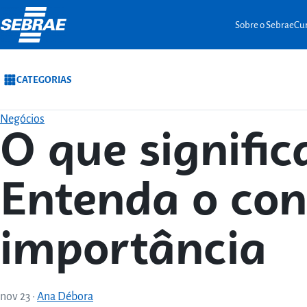
Ir para o conteúdo
Sobre o Sebrae
Cur
CATEGORIAS
Negócios
O que signifi
Entenda o con
importância
nov 23
·
Ana Débora