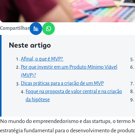
Compartilhar
Neste artigo
Afinal, o que é MVP?
Por que investir em um Produto Mínimo Viável
(MVP)?
Dicas práticas para a criação de um MVP
Foque na proposta de valor central e na criação
da hipótese
No mundo do empreendedorismo e das startups, o termo
estratégia fundamental para o desenvolvimento de produtos