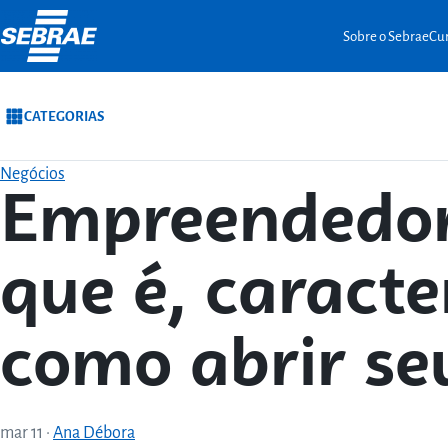
Ir para o conteúdo
Sobre o Sebrae
Cur
CATEGORIAS
Negócios
Empreendedor
que é, caracte
como abrir se
mar 11
·
Ana Débora